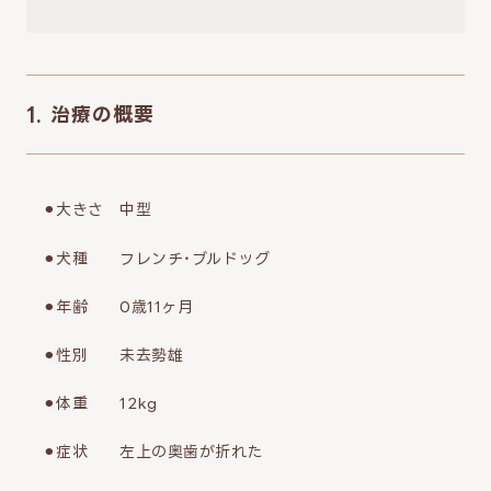
1. 治療の概要
⚫︎大きさ 中型
⚫︎犬種 フレンチ・ブルドッグ
⚫︎年齢 0歳11ヶ月
⚫︎性別 未去勢雄
⚫︎体重 12kg
⚫︎症状 左上の奥歯が折れた