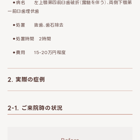
⚫︎病名 左上顎第四前臼歯破折（露髄を伴う）、両側下顎第
一前臼歯埋伏歯
⚫︎処置 抜歯、歯石除去
⚫︎処置時間 2時間
⚫︎費用 15-20万円程度
2. 実際の症例
2-1. ご来院時の状況