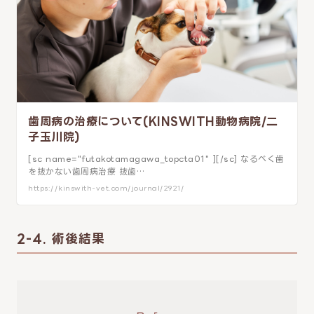
歯周病の治療について(KINSWITH動物病院/二
子玉川院)
[sc name="futakotamagawa_topcta01" ][/sc] なるべく歯
を抜かない歯周病治療 抜歯…
https://kinswith-vet.com/journal/2921/
2-4. 術後結果