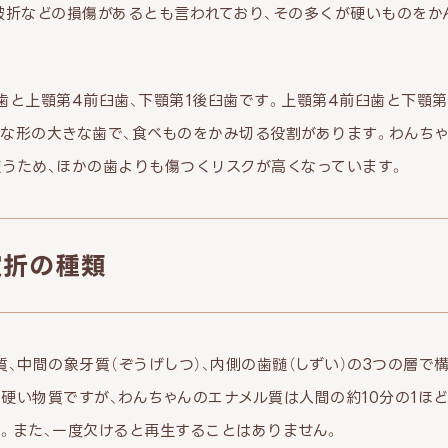
破折などの損傷があるとも言われており、その多くが硬いものをか
歯と上顎第4前臼歯、下顎第1後臼歯です。上顎第4前臼歯と下顎第
な形の大きな歯で、食べものをかみ切る役割があります。わんち
うため、ほかの歯よりも傷つくリスクが高くなっています。
破折の種類
質、中間の象牙質（ぞうげしつ）、内側の歯髄（しずい）の3つの層で
硬い物質ですが、わんちゃんのエナメル質は人間の約10分の1ほ
。また、一度欠けると再生することはありません。